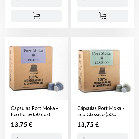
Cápsulas Port Moka -
Cápsulas Port Moka -
Eco Forte (50 uds)
Eco Classico (50...
Precio
Precio
13,75 €
13,75 €