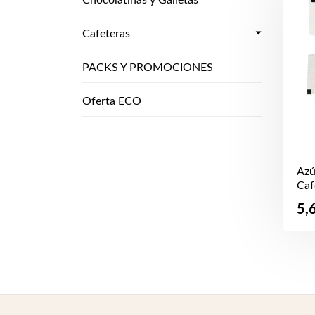
Chocolatinas y Galletas
Cafeteras
PACKS Y PROMOCIONES
Oferta ECO
Azú
Caf
Pr
5,