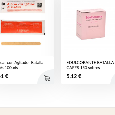
car con Agitador Batalla
EDULCORANTE BATALLA
és 100uds
CAFES 150 sobres
ecio
Precio
61 €
5,12 €