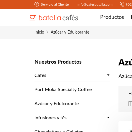
Servicio al Cliente
info@cafesbatalla.com
902
Productos
Inicio
Azúcar y Edulcorante
Azú
Nuestros Productos
Cafés
Azúca
Port Moka Specialty Coffee
H
Azúcar y Edulcorante
Infusiones y tés