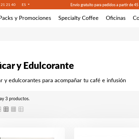
 21 21 40
ES
Envío gratuito para pedidos a partir de 45
Packs y Promociones
Specialty Coffee
Oficinas
Co
car y Edulcorante
r y edulcorantes para acompañar tu café e infusión
ay 3 productos.