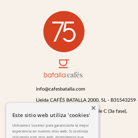
info@cafesbatalla.com
Lleida CAFÉS BATALLA 2000, SL - B31543259 
×
Pol. Ind. Camí dels Frares Calle C (3a fase),
Este sitio web utiliza 'cookies'
Parcela 69, N-1
Utilizamos 'cookies' para garantizarle la mejor
experiencia en nuestro sitio web. Si continúa
902 21 21 40
utilizando este sitio web, entendemos que