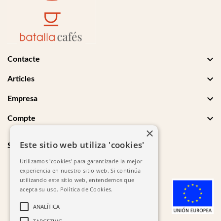

Contacte

Articles

Empresa

Compte
×
Este sitio web utiliza 'cookies'
Segueix-nos
Utilizamos 'cookies' para garantizarle la mejor
experiencia en nuestro sitio web. Si continúa
utilizando este sitio web, entendemos que
acepta su uso.
Política de Cookies.
ANALÍTICA