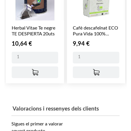
Herbal Vitae Te negre
Cafè descafeïnat ECO
TE DESPIERTA 20uts
Pura Vida 100%...
Preu
Preu
10,64 €
9,94 €
Valoracions i ressenyes dels clients
Sigues el primer a valorar
aquest producte